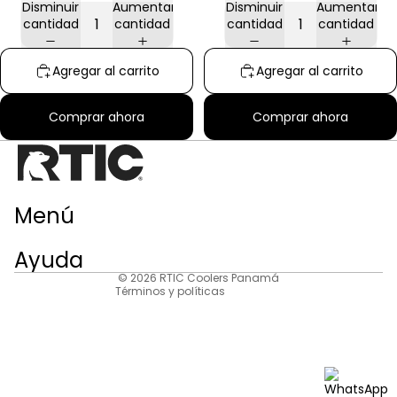
Disminuir
Aumentar
Disminuir
Aumentar
cantidad
cantidad
cantidad
cantidad
Agregar al carrito
Agregar al carrito
Comprar ahora
Comprar ahora
Política de privacidad
Menú
Política de reembolso
Política de envío
Ayuda
Información de contacto
© 2026
RTIC Coolers Panamá
Términos y políticas