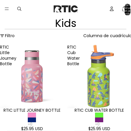
Total 
artícu
en el
carrito
Kids
Filtro
Columna de cuadrícul
RTIC
RTIC
Little
Cub
Journey
Water
Bottle
Bottle
RTIC LITTLE JOURNEY BOTTLE
RTIC CUB WATER BOTTLE
$25.95 USD
$25.95 USD